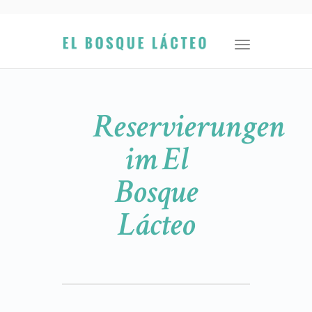
navigation
Toggle
navigation
Reservierungen
im El
Bosque
Lácteo